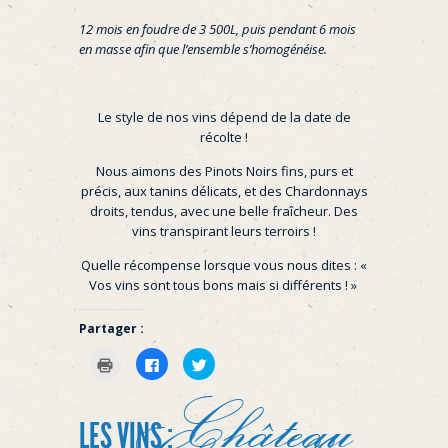
12 mois en foudre de 3 500L, puis pendant 6 mois
en masse afin que l’ensemble s’homogénéise.
Le style de nos vins dépend de la date de
récolte !
Nous aimons des Pinots Noirs fins, purs et
précis, aux tanins délicats, et des Chardonnays
droits, tendus, avec une belle fraîcheur. Des
vins transpirant leurs terroirs !
Quelle récompense lorsque vous nous dites : «
Vos vins sont tous bons mais si différents ! »
Partager :
Cliquer
Cliquez
Cliquez
pour
pour
pour
imprimer(ouvre
partager
partager
dans
sur
sur
Château
une
Facebook(ouvre
Twitter(ouvre
nouvelle
dans
dans
LES VINS :
fenêtre)
une
une
nouvelle
nouvelle