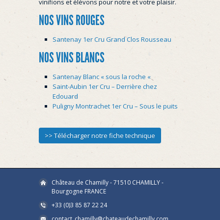
vinifions et élèvons pour notre et votre plaisir.
NOS VINS ROUGES
Santenay 1er Cru Grand Clos Rousseau
NOS VINS BLANCS
Santenay Blanc « sous la roche «
Saint-Aubin 1er Cru – Derrière chez
Edouard
Puligny Montrachet 1er Cru – Sous le puits
>> Télécharger notre fiche technique
Château de Chamilly - 71510 CHAMILLY -
Bourgogne FRANCE
+33 (0)3 85 87 22 24
contact_chamilly@chateaudechamilly.com