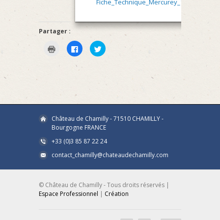
Fiche_Technique_Mercurey_1er_cru_Les_P
Partager :
Cliquer
Cliquez
Cliquez
pour
pour
pour
imprimer(ouvre
partager
partager
dans
sur
sur
une
Facebook(ouvre
Twitter(ouvre
nouvelle
dans
dans
fenêtre)
une
une
nouvelle
nouvelle
fenêtre)
fenêtre)
Château de Chamilly - 71510 CHAMILLY -
Bourgogne FRANCE
+33 (0)3 85 87 22 24
contact_chamilly@chateaudechamilly.com
© Château de Chamilly - Tous droits réservés |
Espace Professionnel
|
Création