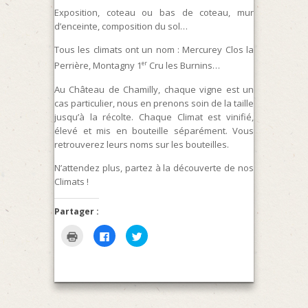
Exposition, coteau ou bas de coteau, mur
d’enceinte, composition du sol…
Tous les climats ont un nom : Mercurey Clos la
er
Perrière, Montagny 1
Cru les Burnins…
Au Château de Chamilly, chaque vigne est un
cas particulier, nous en prenons soin de la taille
jusqu’à la récolte. Chaque Climat est vinifié,
élevé et mis en bouteille séparément. Vous
retrouverez leurs noms sur les bouteilles.
N’attendez plus, partez à la découverte de nos
Climats !
Partager :
Cliquer
Cliquez
Cliquez
pour
pour
pour
imprimer(ouvre
partager
partager
dans
sur
sur
une
Facebook(ouvre
Twitter(ouvre
nouvelle
dans
dans
fenêtre)
une
une
nouvelle
nouvelle
fenêtre)
fenêtre)