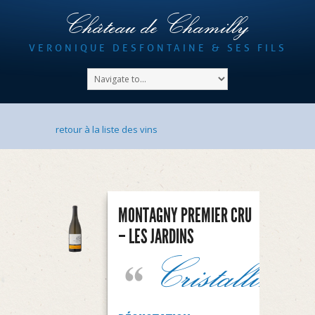
Château de Chamilly
VERONIQUE DESFONTAINE & SES FILS
retour à la liste des vins
MONTAGNY PREMIER CRU
– LES JARDINS
Cristallin