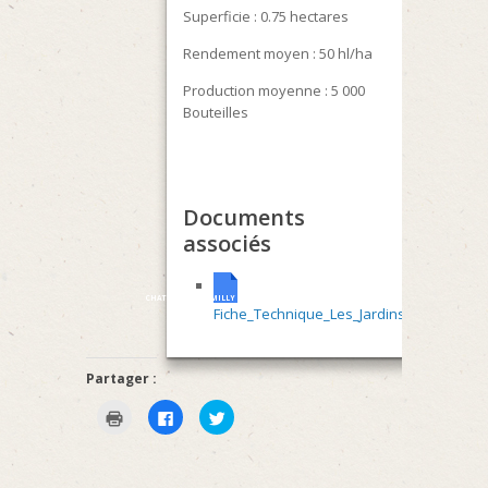
Superficie : 0.75 hectares
Rendement moyen : 50 hl/ha
Production moyenne : 5 000
Bouteilles
Documents
associés
CHATEAUDECHAMILLY
Fiche_Technique_Les_Jardins
Partager :
Cliquer
Cliquez
Cliquez
pour
pour
pour
imprimer(ouvre
partager
partager
dans
sur
sur
une
Facebook(ouvre
Twitter(ouvre
nouvelle
dans
dans