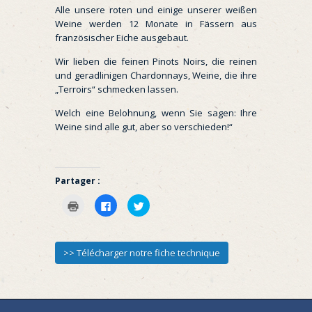
Alle unsere roten und einige unserer weißen
Weine werden 12 Monate in Fässern aus
französischer Eiche ausgebaut.
Wir lieben die feinen Pinots Noirs, die reinen
und geradlinigen Chardonnays, Weine, die ihre
„Terroirs“ schmecken lassen.
Welch eine Belohnung, wenn Sie sagen: Ihre
Weine sind alle gut, aber so verschieden!“
Partager :
Klicken
Klick,
Klick,
zum
um
um
Ausdrucken
auf
über
(Wird
Facebook
Twitter
in
zu
zu
neuem
teilen
teilen
>> Télécharger notre fiche technique
Fenster
(Wird
(Wird
geöffnet)
in
in
neuem
neuem
Fenster
Fenster
geöffnet)
geöffnet)