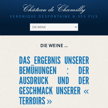
Château de Chamilly
VERONIQUE DESFONTAINE & SES FILS
DIE WEINE …
DAS ERGEBNIS UNSERER
BEMÜHUNGEN : DER
AUSDRUCK UND DER
GESCHMACK UNSERER «
TERROIRS »