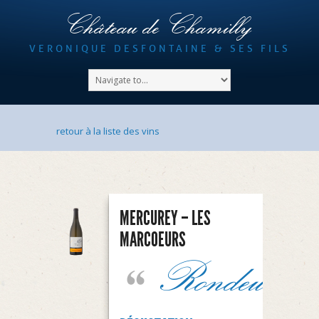
Château de Chamilly
VERONIQUE DESFONTAINE & SES FILS
retour à la liste des vins
MERCUREY – LES
MARCOEURS
Rondeur