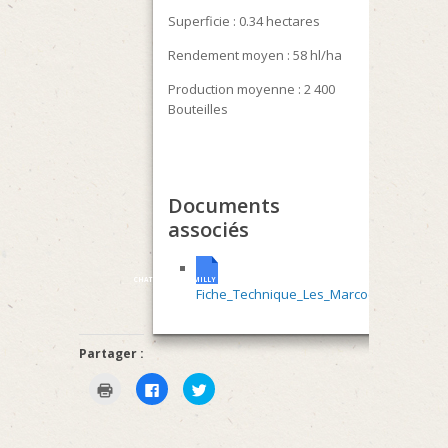
Superficie : 0.34 hectares
Rendement moyen : 58 hl/ha
Production moyenne : 2 400
Bouteilles
Documents
associés
CHATEAUDECHAMILLY
Fiche_Technique_Les_Marcoeurs
Partager :
Cliquer
Cliquez
Cliquez
pour
pour
pour
imprimer(ouvre
partager
partager
dans
sur
sur
une
Facebook(ouvre
Twitter(ouvre
nouvelle
dans
dans