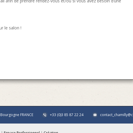
il afin de prendre rendez-vous et/ou si vous avez besoin d’une
r le salon !
 - Bourgogne FRANCE
+33 (0)3 85 87 22 24
contact_chamilly@
s |
Espace Professionnel
|
Création