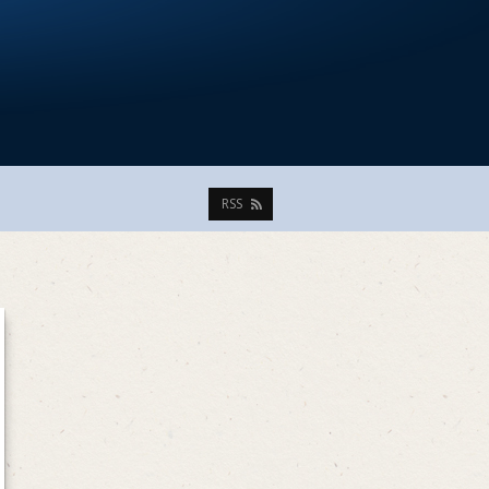
y
RSS