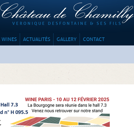
Château de Chamill
VERONIQUE DESFONTAINE & SES FILS
 WINES
ACTUALITÉS
GALLERY
CONTACT