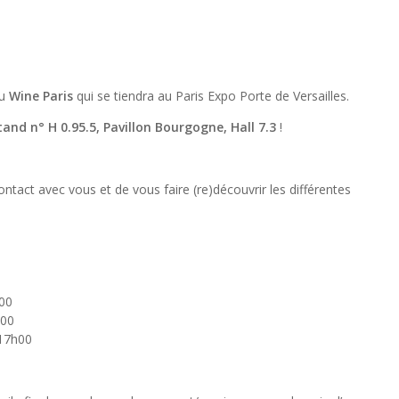
au
Wine Paris
qui se tiendra au Paris Expo Porte de Versailles.
tand n° H 0.95.5, Pavillon Bourgogne, Hall 7.3
!
ontact avec vous et de vous faire (re)découvrir les différentes
h00
h00
 17h00