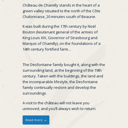
Château de Chamilly stands in the heart of a
green valley situated to the north of the Côte
Chalonnaise, 20 minutes south of Beaune.
It was built during the 17th century by Noël
Bouton (lieutenant general of the armies of
King Louis XIV, Governor of Strasbourg and
Marquis of Chamilly), on the foundations of a
14th century fortified farm…
The Desfontaine family bought it, along with the
surrounding land, at the beginning of the 19th
century. Taken with the buildings, the land and
the incomparable lifestyle, the Desfontaine
family continually restore and develop the
surroundings.
A visit to the château will not leave you
unmoved, and you’ll always wish to return.
Read more →