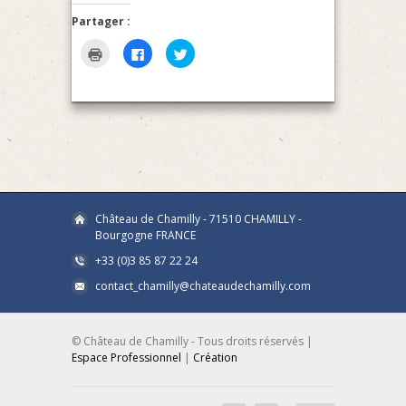
Partager :
Click
Click
Click
to
to
to
print
share
share
(Opens
on
on
in
Facebook
Twitter
new
(Opens
(Opens
window)
in
in
new
new
window)
window)
Château de Chamilly - 71510 CHAMILLY -
Bourgogne FRANCE
+33 (0)3 85 87 22 24
contact_chamilly@chateaudechamilly.com
© Château de Chamilly - Tous droits réservés |
Espace Professionnel
|
Création