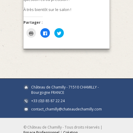
À très bientôt sur le salon !
Partager :
Cliquer
Cliquez
Cliquez
pour
pour
pour
imprimer(ouvre
partager
partager
dans
sur
sur
une
Facebook(ouvre
Twitter(ouvre
nouvelle
dans
dans
fenêtre)
une
une
nouvelle
nouvelle
fenêtre)
fenêtre)
Château de Chamilly - 71510 CHAMILLY -
Bourgogne FRANCE
+33 (0)3 85 87 22 24
contact_chamilly@chateaudechamilly.com
© Château de Chamilly - Tous droits réservés |
Espace Professionnel
|
Création