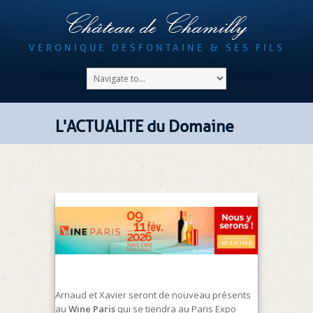
Château de Chamilly
VERONIQUE DESFONTAINE & SES FILS
L'ACTUALITE du Domaine
Arnaud et Xavier seront de nouveau présents
au
Wine Paris
qui se tiendra au Paris Expo