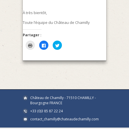
À très bientôt,
Toute l’équipe du Château de Chamilly
Partager :
Cliquer
Cliquez
Cliquez
pour
pour
pour
imprimer(ouvre
partager
partager
dans
sur
sur
une
Facebook(ouvre
Twitter(ouvre
nouvelle
dans
dans
fenêtre)
une
une
nouvelle
nouvelle
fenêtre)
fenêtre)
Château de Chamilly - 71510 CHAMILLY -
Bourgogne FRANCE
+33 (0)3 85 87 22 24
contact_chamilly@chateaudechamilly.com