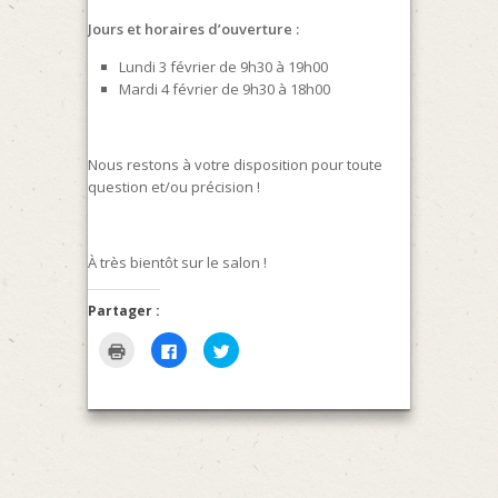
Jours et horaires d’ouverture :
Lundi 3 février de
9h30
à
19h00
Mardi 4 février de
9h30
à
18h00
Nous restons à votre disposition pour toute
question et/ou précision !
À très bientôt sur le salon !
Partager :
Klicken
Klick,
Klick,
zum
um
um
Ausdrucken
auf
über
(Wird
Facebook
Twitter
in
zu
zu
neuem
teilen
teilen
Fenster
(Wird
(Wird
geöffnet)
in
in
neuem
neuem
Fenster
Fenster
geöffnet)
geöffnet)