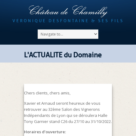
Château de Chamilly
VERONIQUE DESFONTAINE & SES FILS
L'ACTUALITE du Domaine
Chers clients, chers amis,
Xavier et Arnaud seront heureux de vous
retrouver au 32ème Salon des Vignerons
Indépendants de Lyon qui se déroulera Halle
Tony Garnier stand C26 du 27/10 au 31/10/2022.
Horaires d’ouverture: