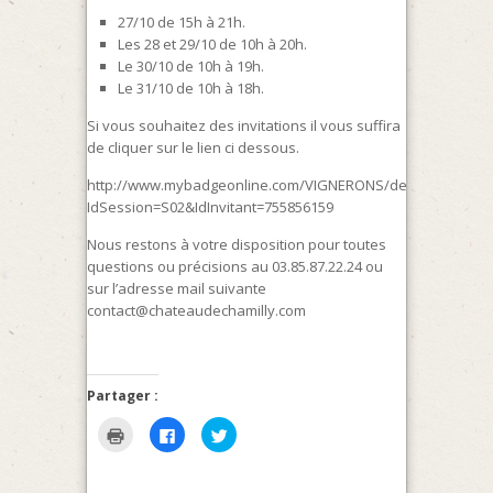
27/10 de 15h à 21h.
Les 28 et 29/10 de 10h à 20h.
Le 30/10 de 10h à 19h.
Le 31/10 de 10h à 18h.
Si vous souhaitez des invitations il vous suffira
de cliquer sur le lien ci dessous.
http://www.mybadgeonline.com/VIGNERONS/default.aspx?
IdSession=S02&IdInvitant=755856159
Nous restons à votre disposition pour toutes
questions ou précisions au 03.85.87.22.24 ou
sur l’adresse mail suivante
contact@chateaudechamilly.com
Partager :
Cliquer
Cliquez
Cliquez
pour
pour
pour
imprimer(ouvre
partager
partager
dans
sur
sur
une
Facebook(ouvre
Twitter(ouvre