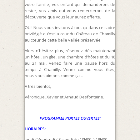
votre famille, vos enfant qui demanderont de
rester, vos amis qui vous remercieront de la
découverte que vous leur aurez offerte.
OUI! Nous vous invitons à tout ça dans ce cadre
privilégié qu’est la cour du Château de Chamilly
au cœur de cette belle vallée préservée.
Alors n’hésitez plus, réservez dès maintenant
un hôtel, un gîte, une chambre d’hôtes et du 18
au 21 mai, venez faire une pause hors du
temps à Chamilly. Venez comme vous êtes,
nous vous aimons comme ça…
A très bientôt,
Véronique, Xavier et Arnaud Desfontaine.
PROGRAMME PORTES OUVERTES:
HORAIRES:
Jeudi / Vendredi / Samedi de 10H00 à 19H00.