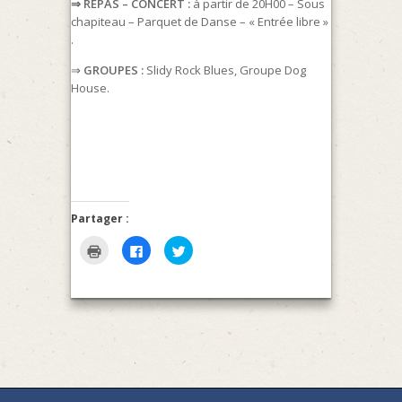
⇒ REPAS – CONCERT :
à partir de 20H00 – Sous
chapiteau – Parquet de Danse – « Entrée libre »
.
⇒
GROUPES :
Slidy Rock Blues, Groupe Dog
House.
Partager :
Cliquer
Cliquez
Cliquez
pour
pour
pour
imprimer(ouvre
partager
partager
dans
sur
sur
une
Facebook(ouvre
Twitter(ouvre
nouvelle
dans
dans
fenêtre)
une
une
nouvelle
nouvelle
fenêtre)
fenêtre)