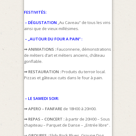
FESTIVITÉS:
– DÉGUSTATION
„Au Caveau“ de tous les vins
ainsi que de vieux millésimes.
– „AUTOUR DU FOUR A PAIN“ :
⇒ ANIMATIONS :
Fauconnerie, démonstrations
de métiers d’art et métiers anciens, château
gonflable.
⇒ RESTAURATION :
Produits du terroir local.
Pizzas et gâteaux cuits dans le four à pain.
– LE SAMEDI SOIR:
⇒ APERO – FANFARE
de 18H00 à 20H00.
⇒ REPAS – CONCERT :
à partir de 20H00 – Sous
chapiteau – Parquet de Danse – „Entrée libre“ .
⇒
GROUPES :
Slidy Rock Blues, Groupe Dog