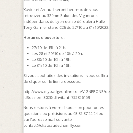
Xavier et Arnaud seront heureux de vous
retrouver au 32ème Salon des Vignerons
Indépendants de Lyon qui se déroulera Halle
Tony Garnier stand C26 du 27/10 au 31/10/2022.
Horaires d’ouverture:
27/10 de 15h à 21h.
Les 28 et 29/10 de 10h à 20h.
Le 30/10 de 10h à 19h.
Le 31/10 de 10h à 18h.
Si vous souhaitez des invitations il vous suffira
de cliquer sur le lien ci dessous.
http://www.mybadgeonline.com/VIGNERONS/default.aspx?
IdSession=S02&IdInvitant=755856159
Nous restons à votre disposition pour toutes
questions ou précisions au 03.85.87.22.24 ou
sur l’adresse mail suivante
contact@chateaudechamilly.com