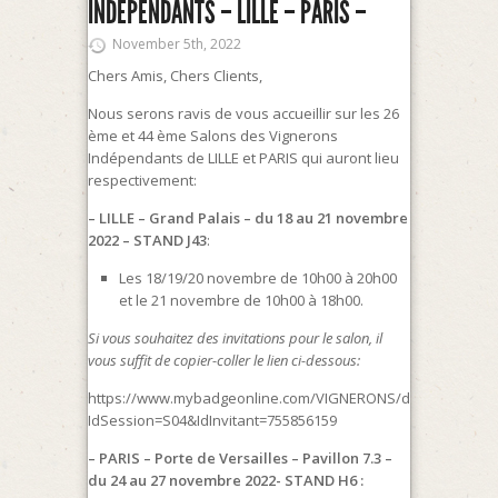
INDÉPENDANTS – LILLE – PARIS –
November 5th, 2022
Chers Amis, Chers Clients,
Nous serons ravis de vous accueillir sur les 26
ème et 44 ème Salons des Vignerons
Indépendants de LILLE et PARIS qui auront lieu
respectivement:
– LILLE – Grand Palais – du 18 au 21 novembre
2022 – STAND J43
:
Les 18/19/20 novembre de 10h00 à 20h00
et le 21 novembre de 10h00 à 18h00.
Si vous souhaitez des invitations pour le salon, il
vous suffit de copier-coller le lien ci-dessous:
https://www.mybadgeonline.com/VIGNERONS/default.aspx?
IdSession=S04&IdInvitant=755856159
– PARIS – Porte de Versailles – Pavillon 7.3 –
du 24 au 27 novembre 2022- STAND H6 :