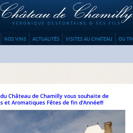
Château de Chamill
VERONIQUE DESFONTAINE & SES FILS
NOS VINS
ACTUALITÉS
VISITES AU CHATEAU
OU TR
 du Château de Chamilly vous souhaite de
s et Aromatiques Fêtes de fin d’Année!!!